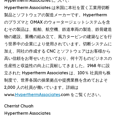
Hypertherm Associates について:
Hypertherm Associates は米国に本社を置く工業用切断
製品とソフトウェアの製造メーカーです。Hypertherm
のプラズマと OMAX のウォータージェットシステムを含
むその製品は、船舶、航空機、鉄道車両の製造、鉄骨建造
物の建設、重機の組み立て、風力タービンの建築などを行
う世界中の企業により使用されています。切断システムに
加え、同社の作成する CNC とソフトウェアはお客様から
高い信頼をお寄せいただいており、何十万ものビジネスの
生産性と収益性の向上に貢献してきました。1968 年に設
立された Hypertherm Associates は、100％ 社員持ち株
制度で、世界各国の操業拠点や提携業務を含めておよそ
2,000 人の社員が働いています。詳細は
www.
HyperthermAssociates
.com をご覧ください。
Cherrist Chuah
Hypertherm Associates