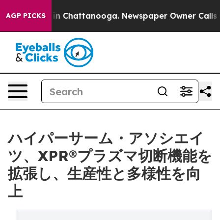
se
Chaos in Chattanooga. Newspaper Owner Calls the P
AGP PICKS
ハイパーサーム・アソシエイ
ツ、XPR®プラズマ切断機能を
拡張し、生産性と多様性を向
上