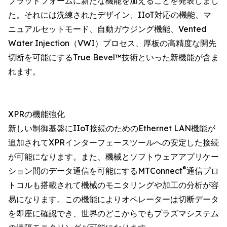
プラットフォームに新たな機能を加えることを発表しまし
た。それには洗練されたデザイン、IIoT対応の機能、マ
ニュアルセットモード、自動ガウジング機能、Vented
Water Injection（VWI）プロセス、厚板の高精度な開先
切断を可能にするTrue Bevel™技術といった新機能が含ま
れます。
XPRの機能強化
新しい制御基盤にIIoT接続のためのEthernet LAN機能が
追加されてXPRインターフェースツールへの安定した接続
が可能になります。また、機械とソフトウェアアプリケー
®
ション間のデータ通信を可能にするMTConnect
通信プロ
トコルも搭載されて機械のモニタリングや加工の分析が容
易になります。この機能によりオペレーターは切断データ
を即座に確認でき、世界のどこからでもプラズマシステム