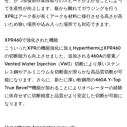
せ、かつ溶接前作業段取りのスピードが上がることによっ
て生産性が向上します。板から離れてガウジングを行う
XPRはアーク長が長くアークを材料に移行させる高さが高
いため狭い場所や込み入った場所でも対応できます。
XPR460で強化された機能
こういったXPRの機能強化に加えHyperthermはXPR460
の切断能力も向上させました。追加される460Aの窒素／
Vented Water Injection（VWI）切断により厚いステン
レス鋼やアルミニウムを切断面が滑らかな高品質切断が可
能になります。さらに、新たに厚い軟鋼用の460A Y-Top
True Bevel™機能が加わることによりオペレーターの経験
に依存せずに切断精度と品質がより安定した切断が可能に
なります。