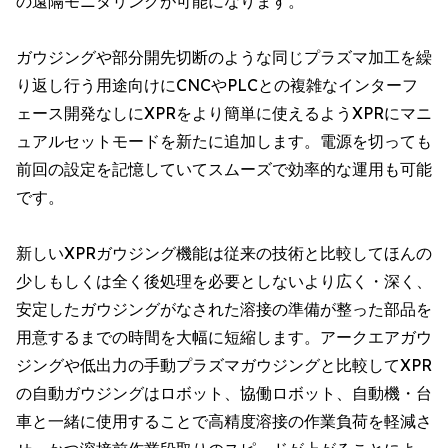
の遠隔モニタリングが可能になります。
ガウジングや部分開先切断のような同じプラズマ加工を繰
り返し行う用途向けにCNCやPLCとの複雑なインターフ
ェース開発なしにXPRをより簡単に使えるようXPRにマニ
ュアルセットモードを新たに追加します。電源を切っても
前回の設定を記憶していてスムーズで効率的な運用も可能
です。
新しいXPRガウジング機能は従来の技術と比較してほんの
少しもしくは全く後処理を必要としないより広く・深く、
安定したガウジングがなされた溶接の準備が整った部品を
用意するまでの時間を大幅に短縮します。アークエアガウ
ジングや低出力の手動プラズマガウジングと比較してXPR
の自動ガウジングはロボット、協働ロボット、自動機・台
車と一緒に使用することで高精度溶接の作業負荷を軽減さ