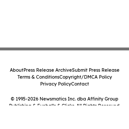
About
Press Release Archive
Submit Press Release
Terms & Conditions
Copyright/DMCA Policy
Privacy Policy
Contact
© 1995-2026 Newsmatics Inc. dba Affinity Group
Publishing & Eyeballs & Clicks. All Rights Reserved.
Cookie Settings / Your Privacy Choices