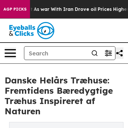
n’t
As war With Iran Drove oil Prices Higher, Trump G
AGP PICKS
Danske Helårs Træhuse:
Fremtidens Bæredygtige
Træhus Inspireret af
Naturen